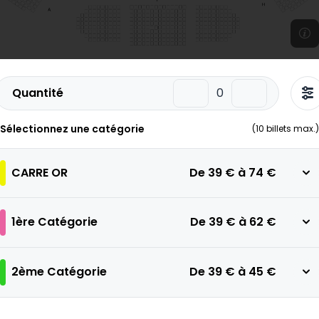
Quantité
Sélectionnez une catégorie
(
10
billets max.)
CARRE OR
De
39 €
à
74 €
1ère Catégorie
De
39 €
à
62 €
2ème Catégorie
De
39 €
à
45 €